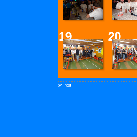
19
20
by Trost