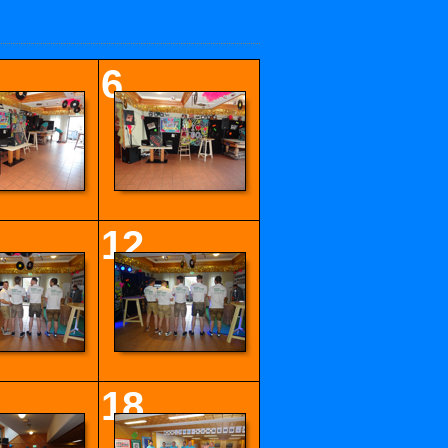
6
12
18