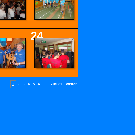
24
2
3
4
5
6
Zurück
Weiter
1