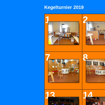
Kegelturnier 2019
1
2
7
8
13
14